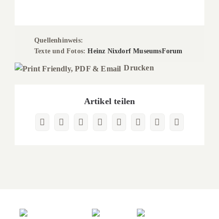
Quellenhinweis:
Texte und Fotos:
Heinz Nixdorf MuseumsForum
Drucken
Artikel teilen
Facebook
X
Reddit
LinkedIn
WhatsApp
Pinterest
Vk
E-
Mail