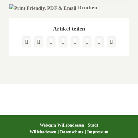
Drucken
Artikel teilen
Facebook
X
Reddit
LinkedIn
WhatsApp
Pinterest
Vk
E-
Mail
Webcam Willebadessen
|
Stadt
Willebadessen
|
Datenschutz
|
Impressum