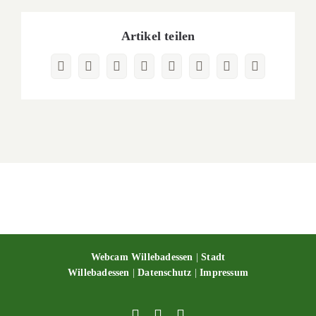
Artikel teilen
Facebook
X
Reddit
LinkedIn
WhatsApp
Pinterest
Vk
E-
Mail
Webcam Willebadessen
|
Stadt
Willebadessen
|
Datenschutz
|
Impressum
Facebook
X
YouTube