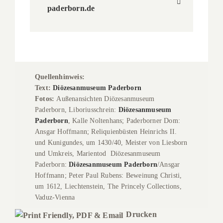
paderborn.de
Quellenhinweis:
Text:
Diözesanmuseum Paderborn
Fotos:
Außenansichten
Diözesanmuseum
Paderborn, Liboriusschrein:
Diözesanmuseum
Paderborn
, Kal
le Noltenhans;
Paderborner Dom:
Ansgar Hoffmann; Reliquienbüsten Heinrichs II.
und Kunigundes, um 1430/40, Meister von Liesborn
und Umkreis, Marientod Diözesanmuseum
Paderborn:
Diözesanmuseum Paderborn
/Ansgar
Hoffmann;
Peter Paul Rubens: Beweinung Christi,
um 1612, Liechtenstein, The Princely Collections,
Vaduz-Vienna
Drucken