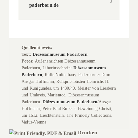
paderborn.de
Quellenhinweis:
Text:
Diözesanmuseum Paderborn
Fotos:
Außenansichten
Diözesanmuseum
Paderborn, Liboriusschrein:
Diözesanmuseum
Paderborn
, Kal
le Noltenhans;
Paderborner Dom:
Ansgar Hoffmann; Reliquienbüsten Heinrichs II.
und Kunigundes, um 1430/40, Meister von Liesborn
und Umkreis, Marientod Diözesanmuseum
Paderborn:
Diözesanmuseum Paderborn
/Ansgar
Hoffmann;
Peter Paul Rubens: Beweinung Christi,
um 1612, Liechtenstein, The Princely Collections,
Vaduz-Vienna
Drucken