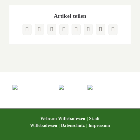
Artikel teilen
Facebook
X
Reddit
LinkedIn
WhatsApp
Pinterest
Vk
E-
Mail
Webcam Willebadessen
|
Stadt
Willebadessen
|
Datenschutz
|
Impressum