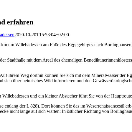
ad erfahren
badessen
2020-10-20T15:53:04+02:00
25 km um Willebadessen am Fuße des Eggegebirges nach Borlinghausen,
 der Stadthalle mit dem Areal des ehemaligen Benediktinerinnenkloster
uf Ihrem Weg dorthin können Sie sich mit dem Mineralwasser der Egg
nd sich über heimisches Wild informieren und den Gewässerökologischen 
Willebadessen und ein kleiner Abstecher führt Sie von der Hauptroute
se entlang der L 828). Dort können Sie das im Weserrenaissancestil er
Strecke nicht lange auf sich warten: In östlicher Richtung von Borlingha