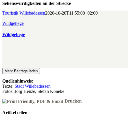
Sehenswürdigkeiten an der Strecke
Touristik Willebadessen
2020-10-20T11:55:08+02:00
Wildgehege
Wildgehege
Mehr Beiträge laden
Quellenhinweis:
Texte:
Stadt Willebadessen
Fotos: Jörg Henze, Stefan Köneke
Drucken
Artikel teilen
Facebook
X
Reddit
LinkedIn
WhatsApp
Pinterest
Vk
E-