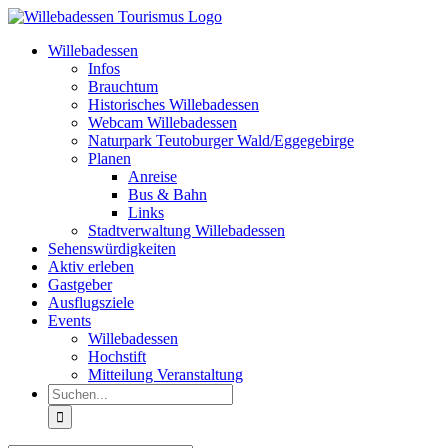
Zum
Inhalt
Willebadessen
springen
Infos
Brauchtum
Historisches Willebadessen
Webcam Willebadessen
Naturpark Teutoburger Wald/Eggegebirge
Planen
Anreise
Bus & Bahn
Links
Stadtverwaltung Willebadessen
Sehenswürdigkeiten
Aktiv erleben
Gastgeber
Ausflugsziele
Events
Willebadessen
Hochstift
Mitteilung Veranstaltung
Suche
nach: