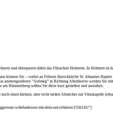
mern und überqueren dabei das Flüsschen Helmerte. In Helmern ist das 
r aus können Sie – vorbei an Fölsens Barockkirche St. Johannes Baptis
s anstrengenderen “Aufstieg” in Richtung Altenheerse werden Sie mit e
lle am Himmelsberg sollten Sie diese kurz genießen und ausruhen.
och einen kleinen, aber recht steilen Abstecher zur Vituskapelle (erba
-eggeroute-willebadessen-mit-dem-rad-erfahren/1556145/“]