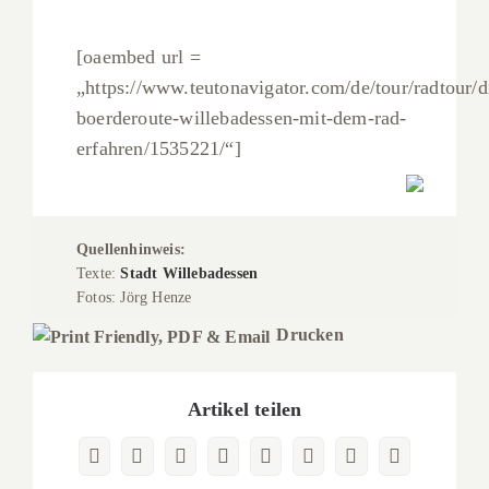
[oaembed url =
„https://www.teutonavigator.com/de/tour/radtour/d
boerderoute-willebadessen-mit-dem-rad-
erfahren/1535221/“]
Quellenhinweis:
Texte:
Stadt Willebadessen
Fotos: Jörg Henze
Drucken
Artikel teilen
Facebook
X
Reddit
LinkedIn
WhatsApp
Pinterest
Vk
E-
Mail