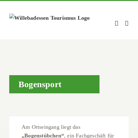
Zum
Inhalt
springen
Bogensport
Am Ortseingang liegt das
„Bogenstübchen“
, ein Fachgeschäft für