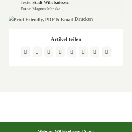
Texte:
Stadt Willebadessen
Fotos: Magnus Manske
Drucken
Artikel teilen
Facebook
X
Reddit
LinkedIn
WhatsApp
Pinterest
Vk
E-
Mail
Webcam Willebadessen
|
Stadt