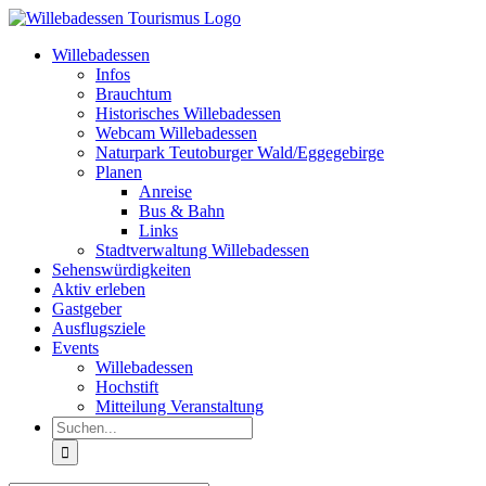
Zum
Inhalt
Willebadessen
springen
Infos
Brauchtum
Historisches Willebadessen
Webcam Willebadessen
Naturpark Teutoburger Wald/Eggegebirge
Planen
Anreise
Bus & Bahn
Links
Stadtverwaltung Willebadessen
Sehenswürdigkeiten
Aktiv erleben
Gastgeber
Ausflugsziele
Events
Willebadessen
Hochstift
Mitteilung Veranstaltung
Suche
nach: