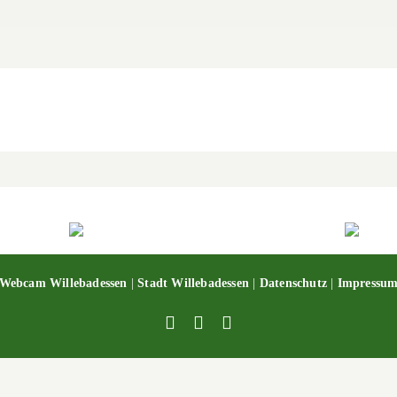
Webcam Willebadessen
|
Stadt Willebadessen
|
Datenschutz
|
Impressu
Facebook
X
YouTube