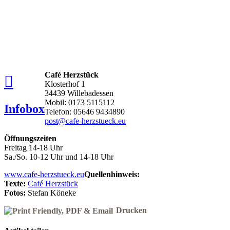
Café Herzstück
Klosterhof 1
34439 Willebadessen
Mobil: 0173 5115112
Infobox
Telefon: 05646 9434890
post@cafe-herzstueck.eu
Öffnungszeiten
Freitag 14-18 Uhr
Sa./So. 10-12 Uhr und 14-18 Uhr
www.cafe-herzstueck.eu
Quellenhinweis:
Texte:
Café Herzstück
Fotos:
Stefan Köneke
Drucken