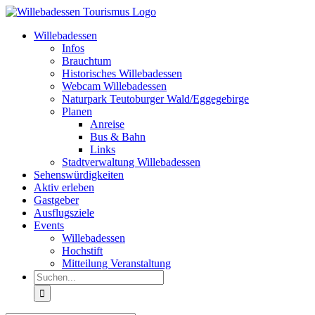
Zum
Inhalt
Willebadessen
springen
Infos
Brauchtum
Historisches Willebadessen
Webcam Willebadessen
Naturpark Teutoburger Wald/Eggegebirge
Planen
Anreise
Bus & Bahn
Links
Stadtverwaltung Willebadessen
Sehenswürdigkeiten
Aktiv erleben
Gastgeber
Ausflugsziele
Events
Willebadessen
Hochstift
Mitteilung Veranstaltung
Suche
nach: